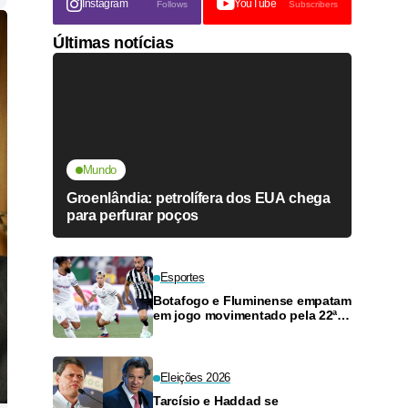
Instagram
YouTube
Follows
Subscribers
Últimas notícias
Mundo
Groenlândia: petrolífera dos EUA chega
para perfurar poços
Esportes
Botafogo e Fluminense empatam
em jogo movimentado pela 22ª
rodada
Eleições 2026
Tarcísio e Haddad se