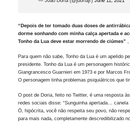
— João Doria (@jdoriajr)
June 11, 2021
“Depois de ter tomado duas doses de antirrábic
dorme sonhando com minha calça apertada e ac
Tonho da Lua deve estar morrendo de ciúmes”
,
Para quem não sabe, Tonho da Lua é um apelido pejo
presidente. Tonho da Lua é um personagem histórico 
Giangrancesco Guarnieri em 1973 e por Marcos Fro
O personagem tinha problemas psiquiátricos que ti
O post de Doria, feito no Twitter, é uma resposta à
redes sociais disse: “Sunguinha apertada… canel
Ô, hipócrita, você não respeita seu povo, não res
para mais nada, completamente descredibilizado no