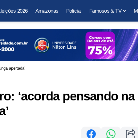
leições 2026
Amazonas
Policial
Famosos & TV
M
unga apertada’
ro: ‘acorda pensando na
a’