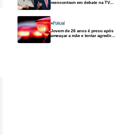
reencontram em debate na TV
neste domingo
Policial
Jovem de 26 anos é preso após
ameaçar a mãe e tentar agredir o
irmão caçula em Manaus