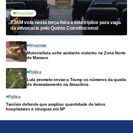
Amazonas
TJAM vota nesta terça-feira a lista tríplice para vaga
da advocacia pelo Quinto Constitucional
Amazonas
Motociclista sofre acidente violento na Zona Norte
de Manaus
Política
Lula promete enviar a Trump os números da queda
do desmatamento na Amazônia
Política
Tarcísio defende que ampliou quantidade de leitos
hospitalares e cirurgias em SP