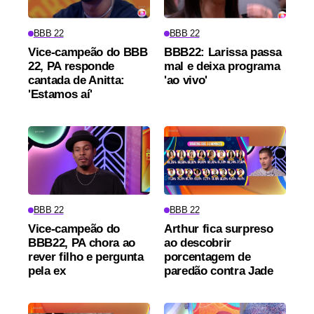
BBB 22
BBB 22
Vice-campeão do BBB
BBB22: Larissa passa
22, PA responde
mal e deixa programa
cantada de Anitta:
'ao vivo'
'Estamos aí'
BBB 22
BBB 22
Vice-campeão do
Arthur fica surpreso
BBB22, PA chora ao
ao descobrir
rever filho e pergunta
porcentagem de
pela ex
paredão contra Jade