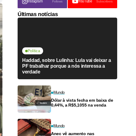
Instagram
YouTube
Follows
Subscribers
Últimas notícias
Política
Haddad, sobre Lulinha: Lula vai deixar a
PF trabalhar porque a nós interessa a
verdade
Mundo
Dólar à vista fecha em baixa de
0,44%, a R$5,1055 na venda
Mundo
Anec vê aumento nas