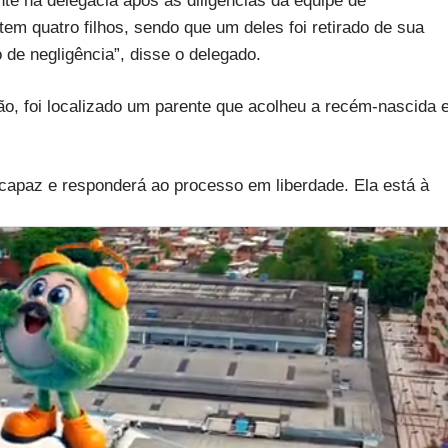
nte na delegacia após as diligências da equipe de
tem quatro filhos, sendo que um deles foi retirado de sua
 de negligência”, disse o delegado.
o, foi localizado um parente que acolheu a recém-nascida e
ncapaz e responderá ao processo em liberdade. Ela está à