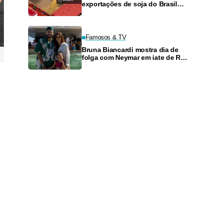
exportações de soja do Brasil
em agosto e recuo para o milho
Famosos & TV
Bruna Biancardi mostra dia de
folga com Neymar em iate de R$
120 milhões