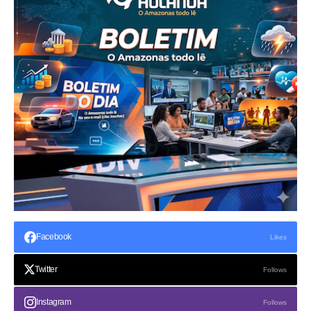
Facebook
Likes
Twitter
Follows
Instagram
Follows