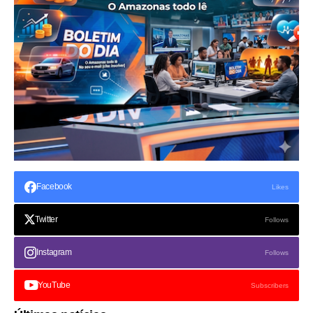
Facebook
Likes
Twitter
Follows
Instagram
Follows
YouTube
Subscribers