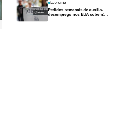
Economia
Pedidos semanais de auxílio-
desemprego nos EUA sobem;
demissões planejadas caem em
julho