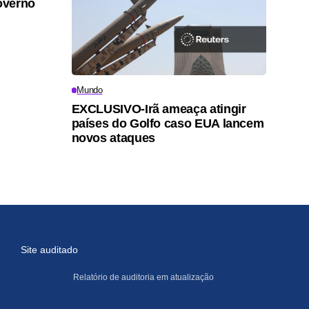
overno
Mundo
EXCLUSIVO-Irã ameaça atingir
países do Golfo caso EUA lancem
novos ataques
Site auditado
Relatório de auditoria em atualização