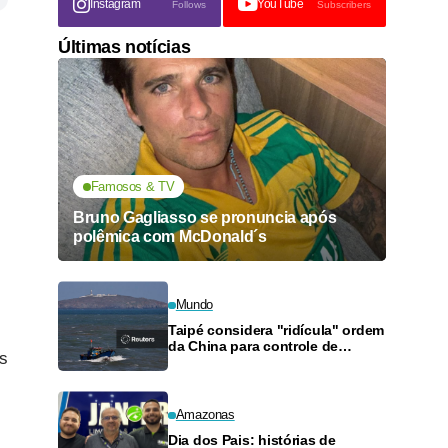
Instagram
YouTube
Follows
Subscribers
Últimas notícias
Famosos & TV
Bruno Gagliasso se pronuncia após
polêmica com McDonald´s
Mundo
Taipé considera "ridícula" ordem
da China para controle de
es
tráfego no Estreito de Taiwan
durante tufão
Amazonas
Dia dos Pais: histórias de