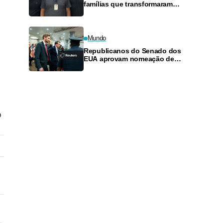
famílias que transformaram
cumplicidade em sociedade
empresarial
Mundo
Republicanos do Senado dos
EUA aprovam nomeação de
Todd Blanche como procurador-
geral por margem estreita
o