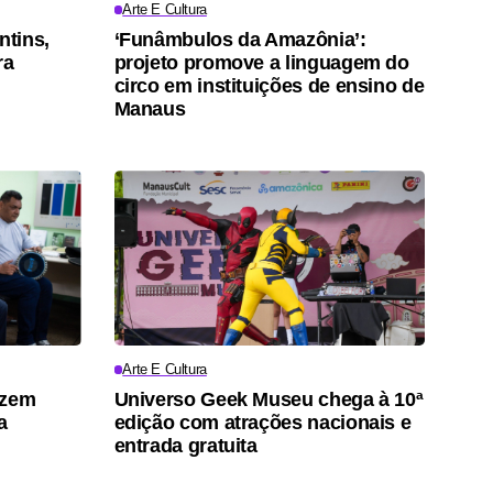
Arte E Cultura
ntins,
‘Funâmbulos da Amazônia’:
ra
projeto promove a linguagem do
circo em instituições de ensino de
Manaus
Arte E Cultura
azem
Universo Geek Museu chega à 10ª
a
edição com atrações nacionais e
entrada gratuita