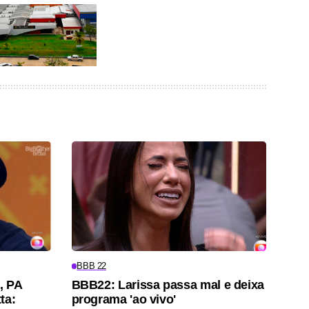
BBB 22
, PA
BBB22: Larissa passa mal e deixa
ta:
programa 'ao vivo'