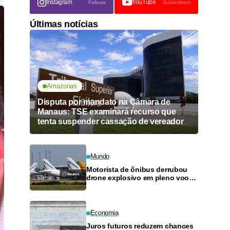
Instagram
YouTube
Follows
Subscribers
Últimas notícias
Amazonas
Disputa por mandato na Câmara de
Manaus: TSE examinará recurso que
tenta suspender cassação de vereador
Mundo
Motorista de ônibus derrubou
drone explosivo em pleno voo
em aeroporto alemão, diz
deputado
Economia
Juros futuros reduzem chances