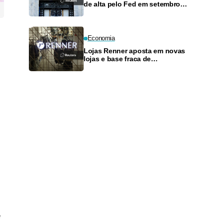
de alta pelo Fed em setembro
após dados do mercado de
trabalho
Economia
Lojas Renner aposta em novas
lojas e base fraca de
comparação para acelerar
vendas no 2º semestre; vê
margem bruta estável
ê