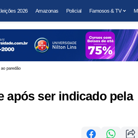
leições 2026
Amazonas
Policial
Famosos & TV
M
z ao paredão
e após ser indicado pela