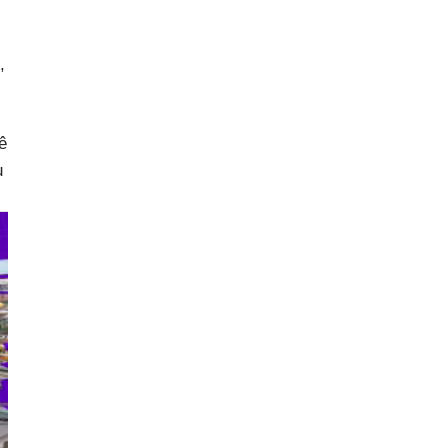
,
ê
u