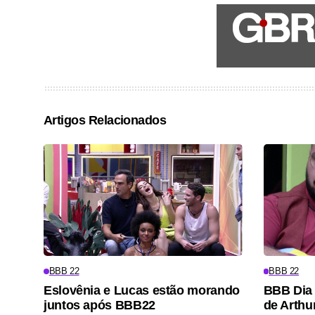
Artigos Relacionados
BBB 22
BBB 22
Eslovênia e Lucas estão morando
BBB Dia 1
juntos após BBB22
de Arthu