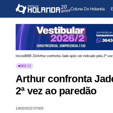
Coluna Do Holanda
E
Início
BBB 22
Arthur confronta Jade após ser indicado pela 2ª ve
BBB 22
Arthur confronta Jad
2ª vez ao paredão
14/02/2022 07h59