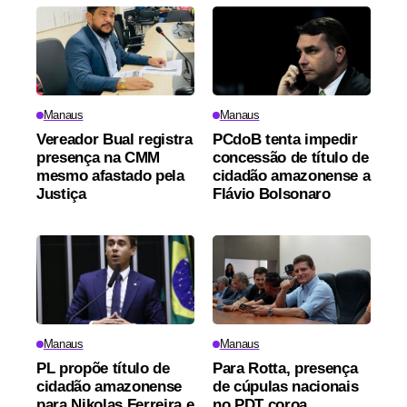
Manaus
Manaus
Vereador Bual registra
PCdoB tenta impedir
presença na CMM
concessão de título de
mesmo afastado pela
cidadão amazonense a
Justiça
Flávio Bolsonaro
Manaus
Manaus
PL propõe título de
Para Rotta, presença
cidadão amazonense
de cúpulas nacionais
para Nikolas Ferreira e
no PDT coroa