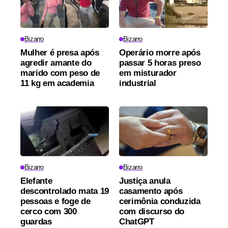
Bizarro
Bizarro
Mulher é presa após
Operário morre após
agredir amante do
passar 5 horas preso
marido com peso de
em misturador
11 kg em academia
industrial
Bizarro
Bizarro
Elefante
Justiça anula
descontrolado mata 19
casamento após
pessoas e foge de
cerimônia conduzida
cerco com 300
com discurso do
guardas
ChatGPT