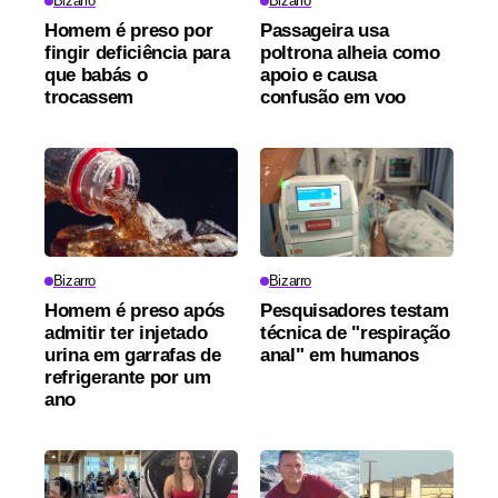
Bizarro
Bizarro
Homem é preso por
Passageira usa
fingir deficiência para
poltrona alheia como
que babás o
apoio e causa
trocassem
confusão em voo
Bizarro
Bizarro
Homem é preso após
Pesquisadores testam
admitir ter injetado
técnica de "respiração
urina em garrafas de
anal" em humanos
refrigerante por um
ano