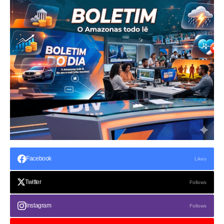
Facebook
Likes
Twitter
Follows
Instagram
Follows