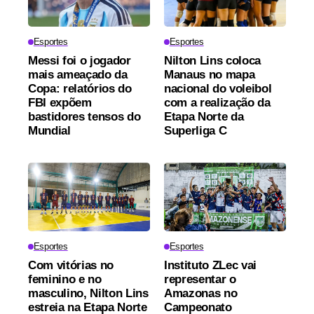
Esportes
Esportes
Messi foi o jogador
Nilton Lins coloca
mais ameaçado da
Manaus no mapa
Copa: relatórios do
nacional do voleibol
FBI expõem
com a realização da
bastidores tensos do
Etapa Norte da
Mundial
Superliga C
Esportes
Esportes
Com vitórias no
Instituto ZLec vai
feminino e no
representar o
masculino, Nilton Lins
Amazonas no
estreia na Etapa Norte
Campeonato