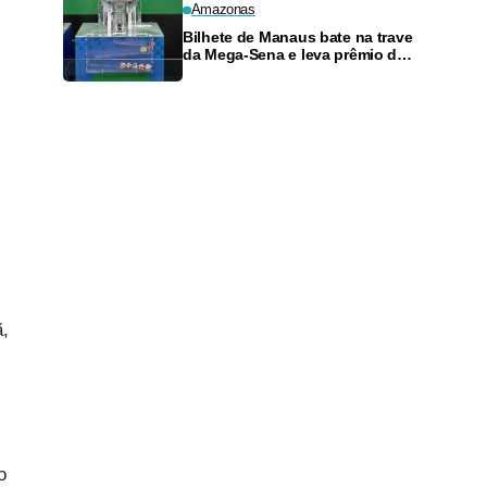
Amazonas
Bilhete de Manaus bate na trave
da Mega-Sena e leva prêmio de
R$ 52 mil
ã,
o