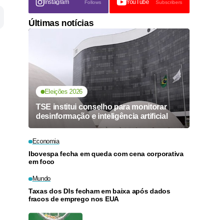
Instagram
YouTube
Follows
Subscribers
Últimas notícias
Eleições 2026
TSE institui conselho para monitorar
desinformação e inteligência artificial
Economia
Ibovespa fecha em queda com cena corporativa
em foco
Mundo
Taxas dos DIs fecham em baixa após dados
fracos de emprego nos EUA