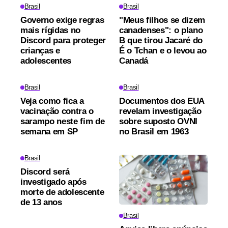
Brasil
Brasil
Governo exige regras
"Meus filhos se dizem
mais rígidas no
canadenses": o plano
Discord para proteger
B que tirou Jacaré do
crianças e
É o Tchan e o levou ao
adolescentes
Canadá
Brasil
Brasil
Veja como fica a
Documentos dos EUA
vacinação contra o
revelam investigação
sarampo neste fim de
sobre suposto OVNI
semana em SP
no Brasil em 1963
Brasil
Discord será
investigado após
morte de adolescente
de 13 anos
Brasil