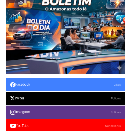
Facebook
Likes
Twitter
Follows
Instagram
Follows
YouTube
Subscribers