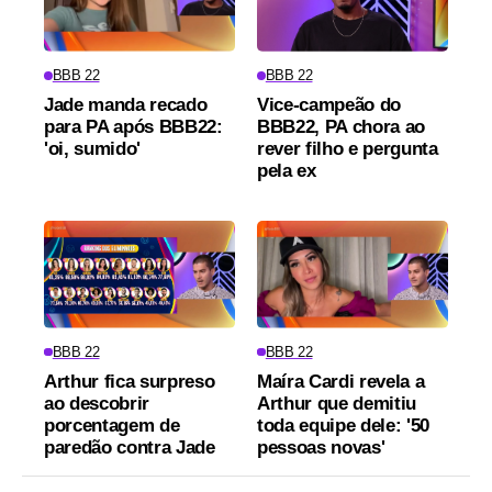
BBB 22
BBB 22
Jade manda recado
Vice-campeão do
para PA após BBB22:
BBB22, PA chora ao
'oi, sumido'
rever filho e pergunta
pela ex
BBB 22
BBB 22
Arthur fica surpreso
Maíra Cardi revela a
ao descobrir
Arthur que demitiu
porcentagem de
toda equipe dele: '50
paredão contra Jade
pessoas novas'