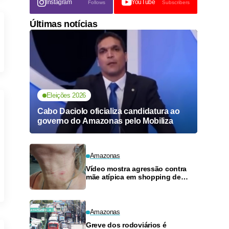
Instagram
YouTube
Follows
Subscribers
Últimas notícias
Eleições 2026
Cabo Daciolo oficializa candidatura ao
governo do Amazonas pelo Mobiliza
Amazonas
Vídeo mostra agressão contra
mãe atípica em shopping de
Manaus
Amazonas
Greve dos rodoviários é