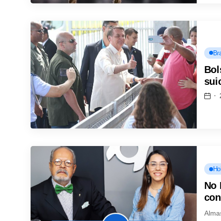
Bra
Bol
sui
Ho
No 
con
Alma