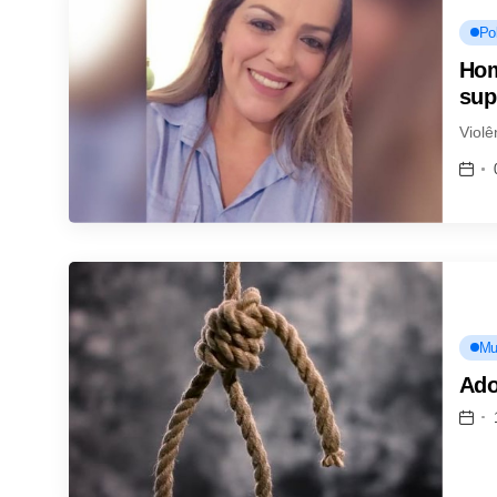
Pol
Hom
sup
Violê
Mu
Ado