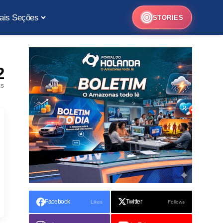
ais Seções
STORIES
2
as
Facebook
Twitter
Likes
Follows