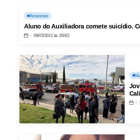
Amazonas
Aluno do Auxiliadora comete suicídio. C
09/03/2012 às 15h52
Mu
Jov
Cal