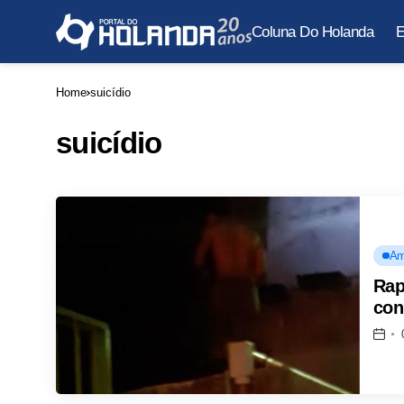
Coluna Do Holanda
E
Home
suicídio
suicídio
Am
Rap
con