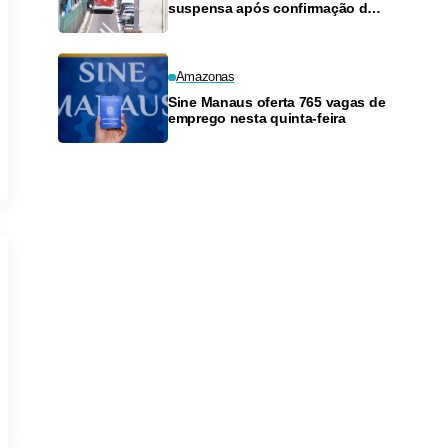
suspensa após confirmação de
pagamento de salários em
Manaus
Amazonas
Sine Manaus oferta 765 vagas de
emprego nesta quinta-feira