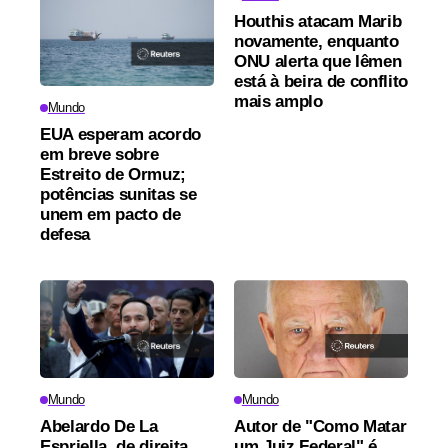
Houthis atacam Marib
novamente, enquanto
ONU alerta que Iêmen
está à beira de conflito
mais amplo
Mundo
EUA esperam acordo
em breve sobre
Estreito de Ormuz;
potências sunitas se
unem em pacto de
defesa
Mundo
Mundo
Abelardo De La
Autor de "Como Matar
Espriella, de direita,
um Juiz Federal" é