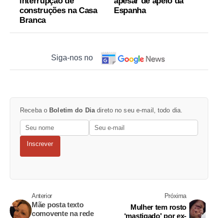
interrupção de
apesar de apelo da
construções na Casa
Espanha
Branca
Siga-nos no
Receba o
Boletim do Dia
direto no seu e-mail, todo dia.
Inscrever
Anterior
Próxima
Mãe posta texto
Mulher tem rosto
comovente na rede
‘mastigado' por ex-