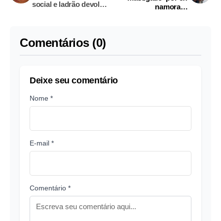
social e ladrão devolve
namorado
bicicleta roubada
inconformado com
separação
Comentários (0)
Deixe seu comentário
Nome *
E-mail *
Comentário *