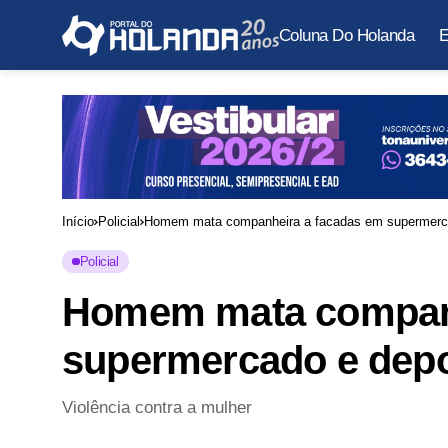
Coluna Do Holanda
E
Início
Policial
Homem mata companheira a facadas em supermerca
Policial
Homem mata companh
supermercado e depo
Violência contra a mulher