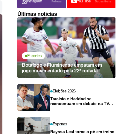
Instagram
YouTube
Follows
Subscribers
Últimas notícias
Esportes
Botafogo e Fluminense empatam em
jogo movimentado pela 22ª rodada
Eleições 2026
Tarcísio e Haddad se
reencontram em debate na TV
neste domingo
Esportes
Rayssa Leal torce o pé em treino