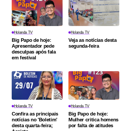
Holanda TV
Holanda TV
Big Papo de hoje:
Veja as notícias desta
Apresentador pede
segunda-feira
desculpas após fala
em festival
Holanda TV
Holanda TV
Confira as principais
Big Papo de hoje:
notícias no 'Boletim'
Mulher critica homens
desta quarta-feira;
por falta de atitudes