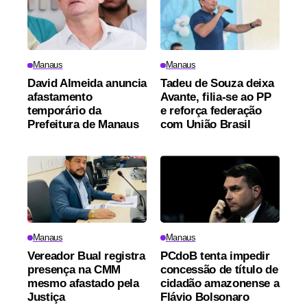
Manaus
Manaus
David Almeida anuncia
Tadeu de Souza deixa
afastamento
Avante, filia-se ao PP
temporário da
e reforça federação
Prefeitura de Manaus
com União Brasil
Manaus
Manaus
Vereador Bual registra
PCdoB tenta impedir
presença na CMM
concessão de título de
mesmo afastado pela
cidadão amazonense a
Justiça
Flávio Bolsonaro