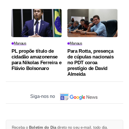
Manaus
Manaus
PL propõe título de
Para Rotta, presença
cidadão amazonense
de cúpulas nacionais
para Nikolas Ferreira e
no PDT coroa
Flávio Bolsonaro
prestígio de David
Almeida
Siga-nos no
Receba o
Boletim do Dia
direto no seu e-mail, todo dia.