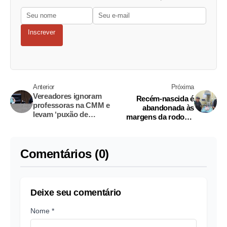
Inscrever
Anterior
Próxima
Vereadores ignoram
Recém-nascida é
professoras na CMM e
abandonada às
levam ‘puxão de
margens da rodovia
orelha’; veja vídeo
AM-070
Comentários (0)
Deixe seu comentário
Nome *