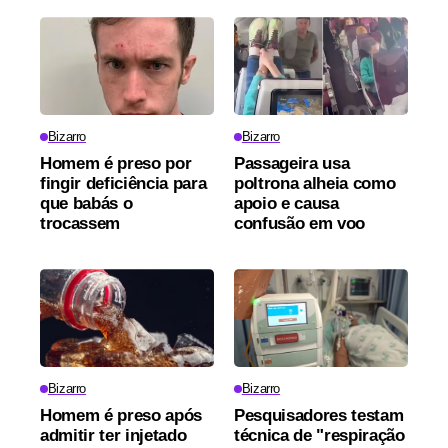
Bizarro
Bizarro
Homem é preso por
Passageira usa
fingir deficiência para
poltrona alheia como
que babás o
apoio e causa
trocassem
confusão em voo
Bizarro
Bizarro
Homem é preso após
Pesquisadores testam
admitir ter injetado
técnica de "respiração