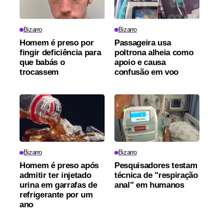
Bizarro
Bizarro
Homem é preso por
Passageira usa
fingir deficiência para
poltrona alheia como
que babás o
apoio e causa
trocassem
confusão em voo
Bizarro
Bizarro
Homem é preso após
Pesquisadores testam
admitir ter injetado
técnica de "respiração
urina em garrafas de
anal" em humanos
refrigerante por um
ano