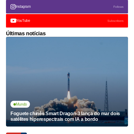
Instagram
Follows
YouTube
Subscribers
Últimas notícias
Mundo
Foguete chinês Smart Dragon-3 lança do mar dois
satélites hiperespectrais com IA a bordo