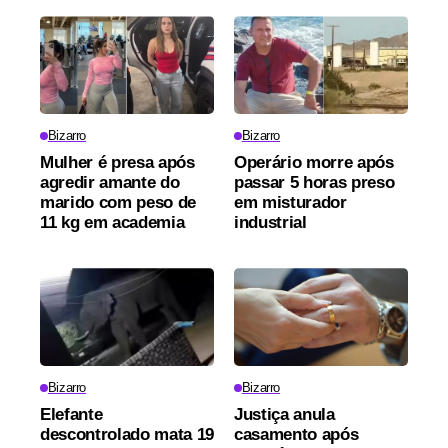
Bizarro
Bizarro
Mulher é presa após
Operário morre após
agredir amante do
passar 5 horas preso
marido com peso de
em misturador
11 kg em academia
industrial
Bizarro
Bizarro
Elefante
Justiça anula
descontrolado mata 19
casamento após