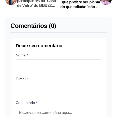
participantes da 'Casa
que prefere ser planta
de Vidro' do BBB22;
do que odiada: ‘não fiz
veja vídeos
nada, tá ótimo'
Comentários (0)
Deixe seu comentário
Nome *
E-mail *
Comentário *