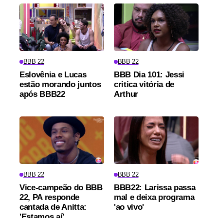
BBB 22
BBB 22
Eslovênia e Lucas
BBB Dia 101: Jessi
estão morando juntos
critica vitória de
após BBB22
Arthur
BBB 22
BBB 22
Vice-campeão do BBB
BBB22: Larissa passa
22, PA responde
mal e deixa programa
cantada de Anitta:
'ao vivo'
'Estamos aí'