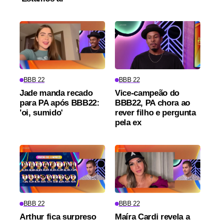
BBB 22
BBB 22
Jade manda recado
Vice-campeão do
para PA após BBB22:
BBB22, PA chora ao
'oi, sumido'
rever filho e pergunta
pela ex
BBB 22
BBB 22
Arthur fica surpreso
Maíra Cardi revela a