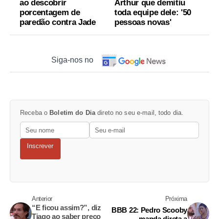
ao descobrir
Arthur que demitiu
porcentagem de
toda equipe dele: '50
paredão contra Jade
pessoas novas'
Siga-nos no
Receba o
Boletim do Dia
direto no seu e-mail, todo dia.
Inscrever
Anterior
Próxima
“E ficou assim?”, diz
BBB 22: Pedro Scooby
Tiago ao saber preço
manda direta a