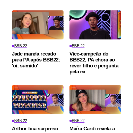
BBB 22
BBB 22
Jade manda recado
Vice-campeão do
para PA após BBB22:
BBB22, PA chora ao
'oi, sumido'
rever filho e pergunta
pela ex
BBB 22
BBB 22
Arthur fica surpreso
Maíra Cardi revela a