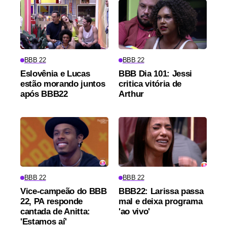
BBB 22
BBB 22
Eslovênia e Lucas
BBB Dia 101: Jessi
estão morando juntos
critica vitória de
após BBB22
Arthur
BBB 22
BBB 22
Vice-campeão do BBB
BBB22: Larissa passa
22, PA responde
mal e deixa programa
cantada de Anitta:
'ao vivo'
'Estamos aí'