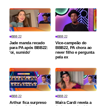
BBB 22
BBB 22
Jade manda recado
Vice-campeão do
para PA após BBB22:
BBB22, PA chora ao
'oi, sumido'
rever filho e pergunta
pela ex
BBB 22
BBB 22
Arthur fica surpreso
Maíra Cardi revela a