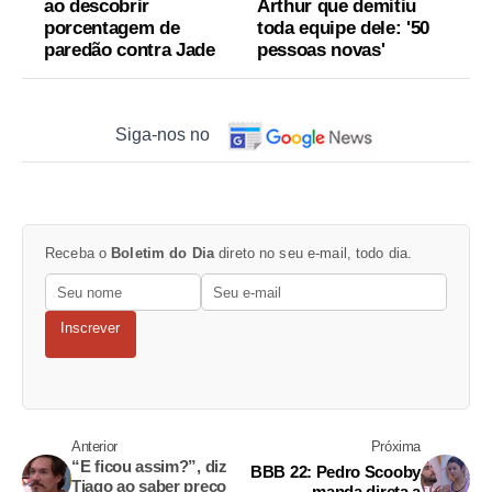
ao descobrir
Arthur que demitiu
porcentagem de
toda equipe dele: '50
paredão contra Jade
pessoas novas'
Siga-nos no
Receba o
Boletim do Dia
direto no seu e-mail, todo dia.
Inscrever
Anterior
Próxima
“E ficou assim?”, diz
BBB 22: Pedro Scooby
Tiago ao saber preço
manda direta a