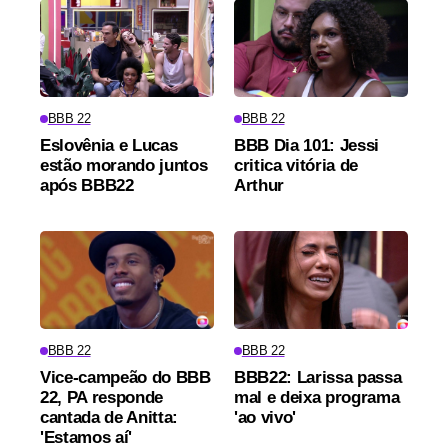
BBB 22
BBB 22
Eslovênia e Lucas
BBB Dia 101: Jessi
estão morando juntos
critica vitória de
após BBB22
Arthur
BBB 22
BBB 22
Vice-campeão do BBB
BBB22: Larissa passa
22, PA responde
mal e deixa programa
cantada de Anitta:
'ao vivo'
'Estamos aí'