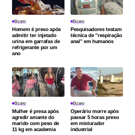
Bizarro
Bizarro
Homem é preso após
Pesquisadores testam
admitir ter injetado
técnica de "respiração
urina em garrafas de
anal" em humanos
refrigerante por um
ano
Bizarro
Bizarro
Mulher é presa após
Operário morre após
agredir amante do
passar 5 horas preso
marido com peso de
em misturador
11 kg em academia
industrial