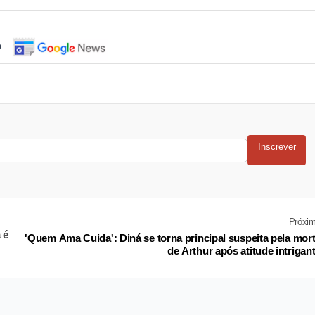
o
Inscrever
Próxi
 é
'Quem Ama Cuida': Diná se torna principal suspeita pela mor
de Arthur após atitude intrigan