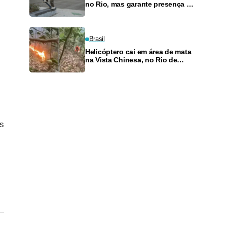
no Rio, mas garante presença no
SLS Takeover
Brasil
Helicóptero cai em área de mata
na Vista Chinesa, no Rio de
Janeiro
.
es