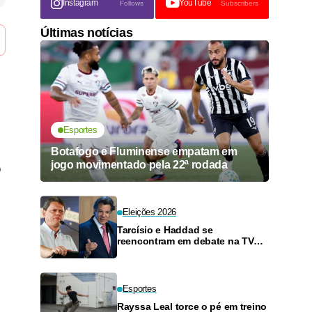
Instagram
YouTube
Follows
Subscribers
Últimas notícias
Esportes
Botafogo e Fluminense empatam em
jogo movimentado pela 22ª rodada
o
Eleições 2026
Tarcísio e Haddad se
reencontram em debate na TV
neste domingo
Esportes
Rayssa Leal torce o pé em treino