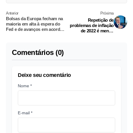
Anterior
Próxima
Bolsas da Europa fecham na
Repetição de
maioria em alta à espera do
problemas de inflação
Fed e de avanços em acordo
de 2022 é menos
EUA-Irã
provável mas não está
descartada, afirma
membro do BCE
Comentários (0)
Deixe seu comentário
Nome *
E-mail *