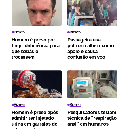
Bizarro
Bizarro
Homem é preso por
Passageira usa
fingir deficiência para
poltrona alheia como
que babás o
apoio e causa
trocassem
confusão em voo
Bizarro
Bizarro
Homem é preso após
Pesquisadores testam
admitir ter injetado
técnica de "respiração
urina em garrafas de
anal" em humanos