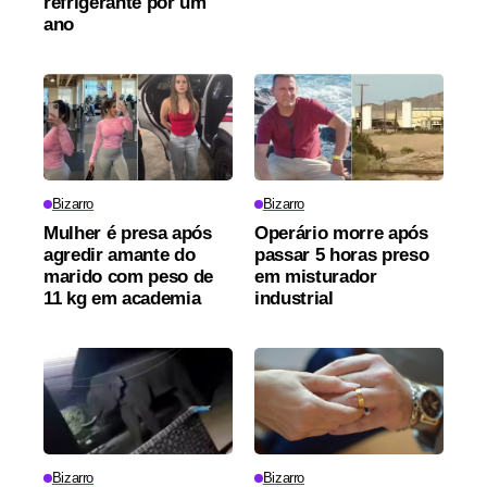
refrigerante por um
ano
Bizarro
Bizarro
Mulher é presa após
Operário morre após
agredir amante do
passar 5 horas preso
marido com peso de
em misturador
11 kg em academia
industrial
Bizarro
Bizarro