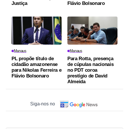
Justiça
Flávio Bolsonaro
Manaus
Manaus
PL propõe título de
Para Rotta, presença
cidadão amazonense
de cúpulas nacionais
para Nikolas Ferreira e
no PDT coroa
Flávio Bolsonaro
prestígio de David
Almeida
Siga-nos no