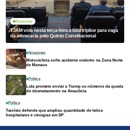
Amazonas
TJAM vota nesta terça-feira a lista tríplice para vaga
da advocacia pelo Quinto Constitucional
Amazonas
Motociclista sofre acidente violento na Zona Norte
de Manaus
Política
Lula promete enviar a Trump os números da queda
do desmatamento na Amazônia
Política
Tarcísio defende que ampliou quantidade de leitos
hospitalares e cirurgias em SP