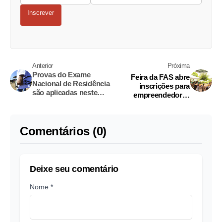
Inscrever
Anterior
Próxima
Provas do Exame
Feira da FAS abre
Nacional de Residência
inscrições para
são aplicadas neste
empreendedores
domingo em Manaus
participarem da edição
2022
Comentários (0)
Deixe seu comentário
Nome *