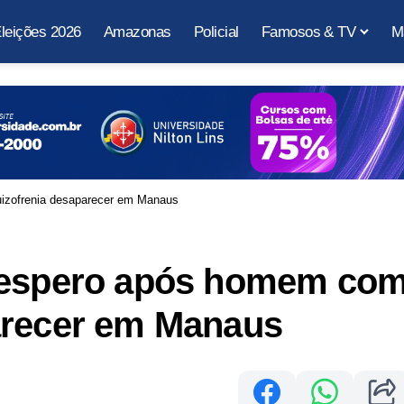
leições 2026
Amazonas
Policial
Famosos & TV
M
izofrenia desaparecer em Manaus
esespero após homem co
arecer em Manaus