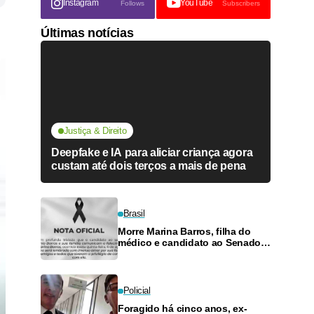
Instagram
YouTube
Follows
Subscribers
Últimas notícias
Justiça & Direito
Deepfake e IA para aliciar criança agora
custam até dois terços a mais de pena
Brasil
Morre Marina Barros, filha do
médico e candidato ao Senado
Antônio Barros
Policial
Foragido há cinco anos, ex-