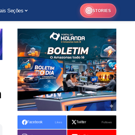
ais Seções
STORIES
m
Facebook
Twitter
Likes
Follows