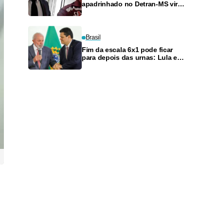
apadrinhado no Detran-MS vira
réu de novo — e é achado
fazendo frete
Brasil
Fim da escala 6x1 pode ficar
para depois das urnas: Lula e
Alcolumbre discutem adiamento