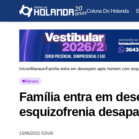
Coluna Do Holanda
E
Início
Manaus
Família entra em desespero após homem com esqu
Manaus
Família entra em d
esquizofrenia desap
15/06/2021 02h36