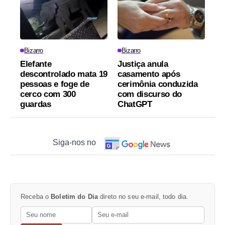
Bizarro
Bizarro
Elefante
Justiça anula
descontrolado mata 19
casamento após
pessoas e foge de
cerimônia conduzida
cerco com 300
com discurso do
guardas
ChatGPT
Siga-nos no
Receba o
Boletim do Dia
direto no seu e-mail, todo dia.