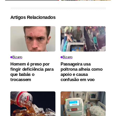
Artigos Relacionados
Bizarro
Bizarro
Homem é preso por
Passageira usa
fingir deficiência para
poltrona alheia como
que babás o
apoio e causa
trocassem
confusão em voo