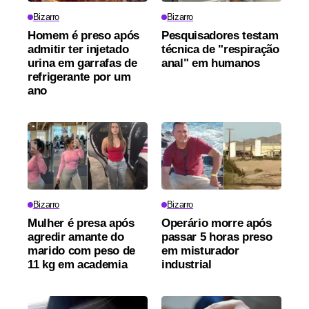
Bizarro
Bizarro
Homem é preso após
Pesquisadores testam
admitir ter injetado
técnica de "respiração
urina em garrafas de
anal" em humanos
refrigerante por um
ano
Bizarro
Bizarro
Mulher é presa após
Operário morre após
agredir amante do
passar 5 horas preso
marido com peso de
em misturador
11 kg em academia
industrial