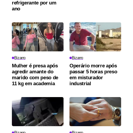
refrigerante por um
ano
Bizarro
Bizarro
Mulher é presa após
Operário morre após
agredir amante do
passar 5 horas preso
marido com peso de
em misturador
11 kg em academia
industrial
Bizarro
Bizarro