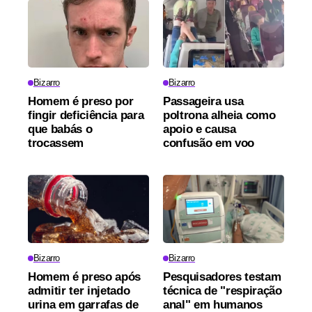
Bizarro
Bizarro
Homem é preso por
Passageira usa
fingir deficiência para
poltrona alheia como
que babás o
apoio e causa
trocassem
confusão em voo
Bizarro
Bizarro
Homem é preso após
Pesquisadores testam
admitir ter injetado
técnica de "respiração
urina em garrafas de
anal" em humanos