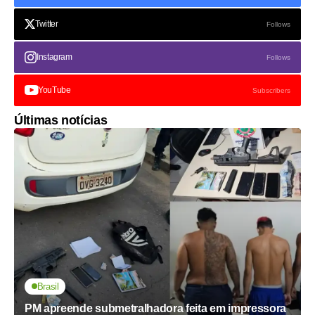
Twitter
Follows
Instagram
Follows
YouTube
Subscribers
Últimas notícias
Brasil
PM apreende submetralhadora feita em impressora