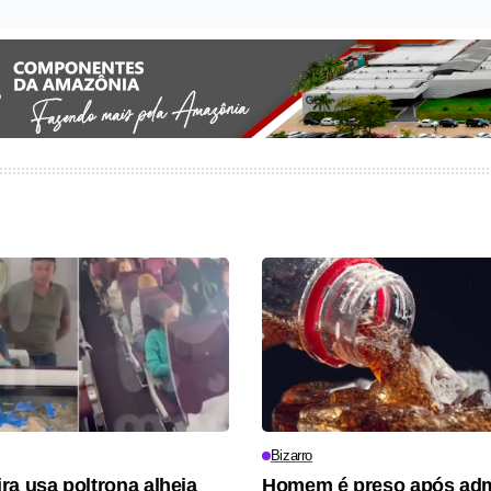
Bizarro
ra usa poltrona alheia
Homem é preso após admi