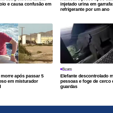
oio e causa confusão em
injetado urina em garrafa
refrigerante por um ano
Bizarro
 morre após passar 5
Elefante descontrolado m
eso em misturador
pessoas e foge de cerco
l
guardas