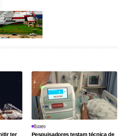
Bizarro
tir ter
Pesquisadores testam técnica de