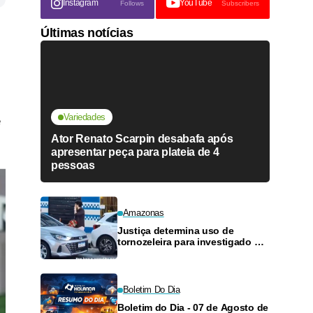
Instagram
YouTube
Follows
Subscribers
Últimas notícias
Variedades
e
Ator Renato Scarpin desabafa após
apresentar peça para plateia de 4
pessoas
Amazonas
Justiça determina uso de
tornozeleira para investigado por
perseguir estudante em Manaus
Boletim Do Dia
Boletim do Dia - 07 de Agosto de