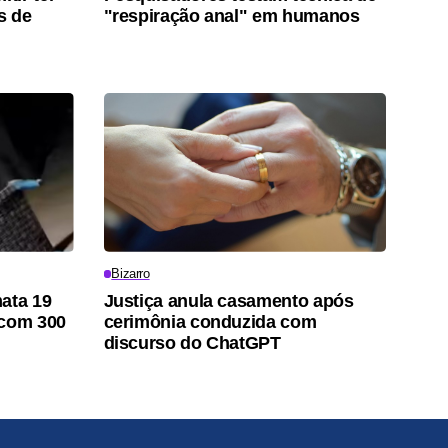
s de
"respiração anal" em humanos
Bizarro
ata 19
Justiça anula casamento após
 com 300
cerimônia conduzida com
discurso do ChatGPT