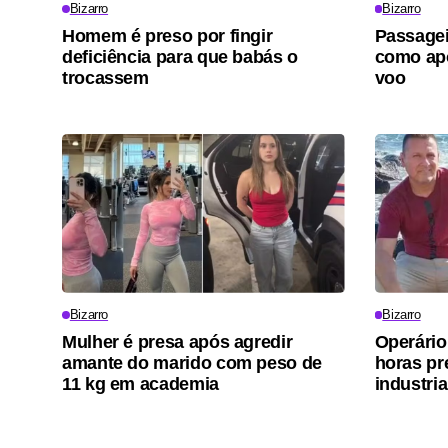
Bizarro
Bizarro
Homem é preso por fingir
Passagei
deficiência para que babás o
como ap
trocassem
voo
Bizarro
Bizarro
Mulher é presa após agredir
Operário
amante do marido com peso de
horas pr
11 kg em academia
industria