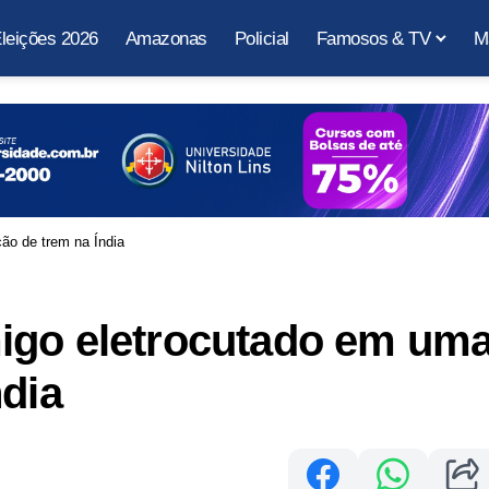
leições 2026
Amazonas
Policial
Famosos & TV
M
ão de trem na Índia
igo eletrocutado em um
ndia