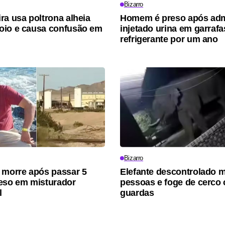
Bizarro
ra usa poltrona alheia
Homem é preso após admi
oio e causa confusão em
injetado urina em garrafa
refrigerante por um ano
Bizarro
 morre após passar 5
Elefante descontrolado m
eso em misturador
pessoas e foge de cerco
l
guardas