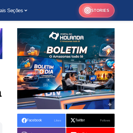
ais Seções
STORIES
a
Facebook
Twitter
Likes
Follows