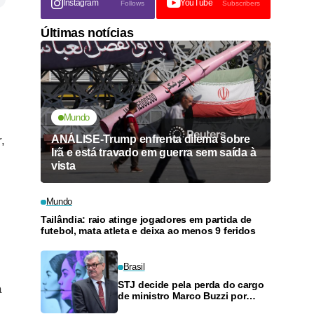
Instagram
YouTube
Follows
Subscribers
Últimas notícias
Mundo
ANÁLISE-Trump enfrenta dilema sobre
,
Irã e está travado em guerra sem saída à
vista
Mundo
Tailândia: raio atinge jogadores em partida de
futebol, mata atleta e deixa ao menos 9 feridos
Brasil
STJ decide pela perda do cargo
a
de ministro Marco Buzzi por
assédio sexual