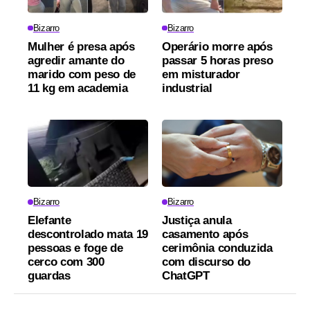
Bizarro
Bizarro
Mulher é presa após
Operário morre após
agredir amante do
passar 5 horas preso
marido com peso de
em misturador
11 kg em academia
industrial
Bizarro
Bizarro
Elefante
Justiça anula
descontrolado mata 19
casamento após
pessoas e foge de
cerimônia conduzida
cerco com 300
com discurso do
guardas
ChatGPT