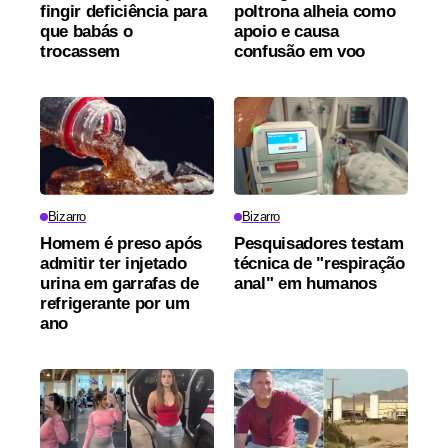
fingir deficiência para
poltrona alheia como
que babás o
apoio e causa
trocassem
confusão em voo
Bizarro
Bizarro
Homem é preso após
Pesquisadores testam
admitir ter injetado
técnica de "respiração
urina em garrafas de
anal" em humanos
refrigerante por um
ano