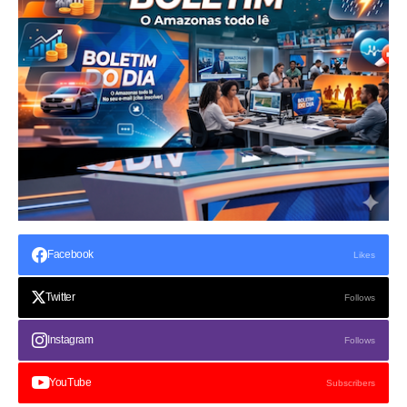
Facebook
Likes
Twitter
Follows
Instagram
Follows
YouTube
Subscribers