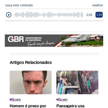
ouça este conteúdo
readme
1.0x
0:00
Artigos Relacionados
Bizarro
Bizarro
Homem é preso por
Passageira usa