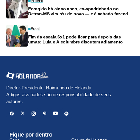
Policial
Foragido há cinco anos, ex-apadrinhado no
Detran-MS vira réu de novo — e é achado fazendo
frete
Brasil
Fim da escala 6x1 pode ficar para depois das
urnas: Lula e Alcolumbre discutem adiamento
Diretor-Presidente: Raimundo de Holanda
Artigos assinados são de responsabilidade de seus
autores.
Fique por dentro
Capa
Coluna do Holanda