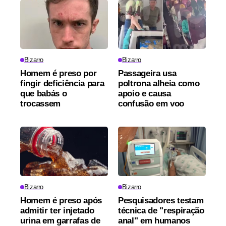
Bizarro
Bizarro
Homem é preso por
Passageira usa
fingir deficiência para
poltrona alheia como
que babás o
apoio e causa
trocassem
confusão em voo
Bizarro
Bizarro
Homem é preso após
Pesquisadores testam
admitir ter injetado
técnica de "respiração
urina em garrafas de
anal" em humanos