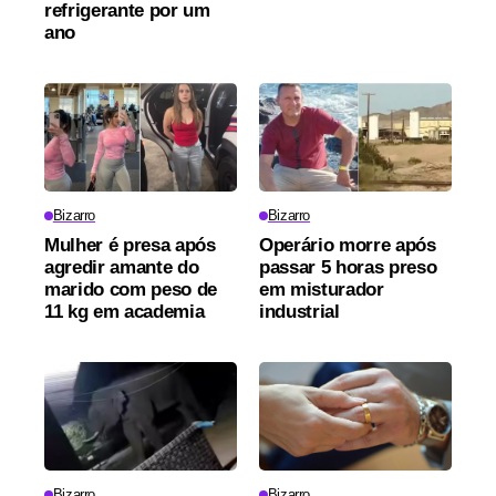
refrigerante por um
ano
Bizarro
Bizarro
Mulher é presa após
Operário morre após
agredir amante do
passar 5 horas preso
marido com peso de
em misturador
11 kg em academia
industrial
Bizarro
Bizarro