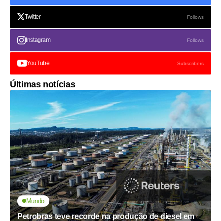
Twitter
Follows
Instagram
Follows
YouTube
Subscribers
Últimas notícias
Mundo
Petrobras teve recorde na produção de diesel em