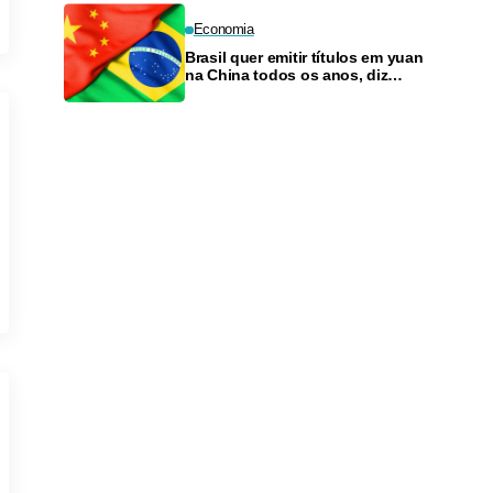
Economia
Brasil quer emitir títulos em yuan
na China todos os anos, diz
Tesouro Nacional