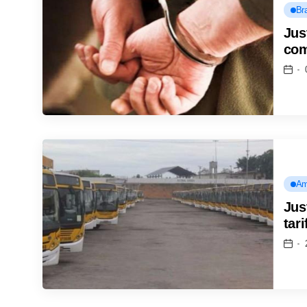
Bra
Jus
com
Am
Jus
tar