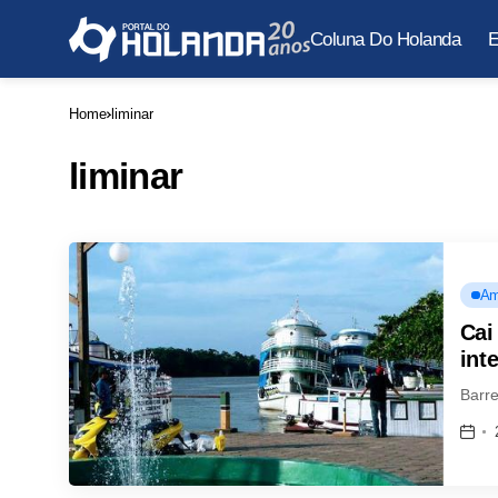
Coluna Do Holanda
E
Home
liminar
liminar
Am
Cai
int
Barre