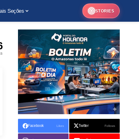
ais Seções
STORIES
6
as
Facebook
Twitter
Likes
Follows