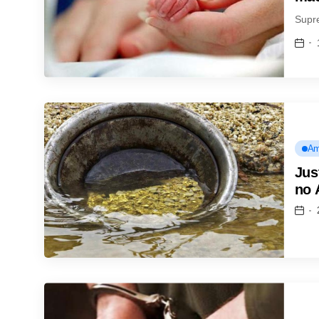
Supr
Am
Jus
no 