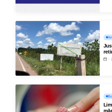
Am
Jus
ret
Bra
Lim
mãe