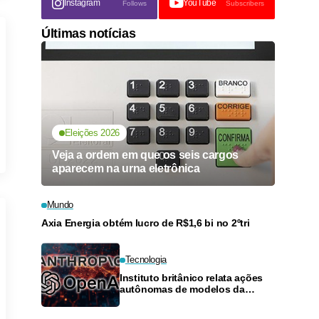
Instagram
YouTube
Follows
Subscribers
Últimas notícias
Eleições 2026
Veja a ordem em que os seis cargos
aparecem na urna eletrônica
Mundo
Axia Energia obtém lucro de R$1,6 bi no 2ºtri
Tecnologia
Instituto britânico relata ações
autônomas de modelos da
Anthropic e da OpenAI em teste