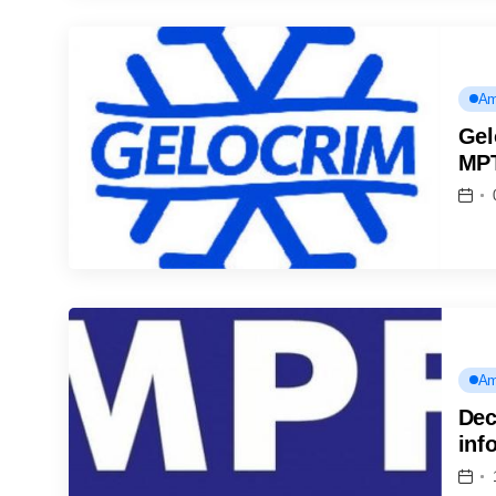
Am
Gel
MP
Am
Dec
inf