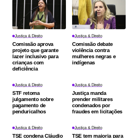
Justiça & Direito
Justiça & Direito
Comissão aprova
Comissão debate
projeto que garante
violência contra
lazer inclusivo para
mulheres negras e
crianças com
indígenas
deficiência
Justiça & Direito
Justiça & Direito
STF retoma
Justiça manda
julgamento sobre
prender militares
pagamento de
condenados por
penduricalhos
fraudes em licitações
Justiça & Direito
Justiça & Direito
TSE condena Cláudio
TSE tem maioria para