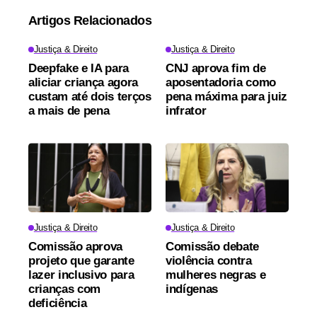
Artigos Relacionados
Justiça & Direito
Justiça & Direito
Deepfake e IA para
CNJ aprova fim de
aliciar criança agora
aposentadoria como
custam até dois terços
pena máxima para juiz
a mais de pena
infrator
Justiça & Direito
Justiça & Direito
Comissão aprova
Comissão debate
projeto que garante
violência contra
lazer inclusivo para
mulheres negras e
crianças com
indígenas
deficiência