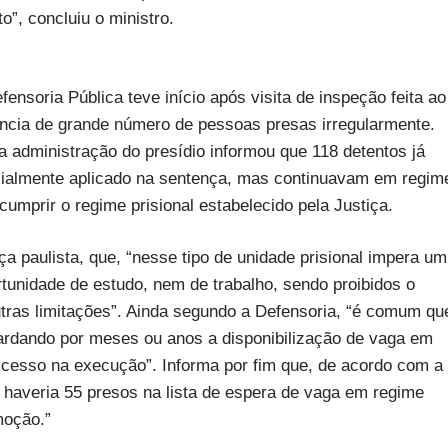
”, concluiu o ministro.
nsoria Pública teve início após visita de inspeção feita ao
ência de grande número de pessoas presas irregularmente.
a administração do presídio informou que 118 detentos já
cialmente aplicado na sentença, mas continuavam em regim
umprir o regime prisional estabelecido pela Justiça.
ça paulista, que, “nesse tipo de unidade prisional impera um
rtunidade de estudo, nem de trabalho, sendo proibidos o
utras limitações”. Ainda segundo a Defensoria, “é comum qu
rdando por meses ou anos a disponibilização de vaga em
esso na execução”. Informa por fim que, de acordo com a
I, haveria 55 presos na lista de espera de vaga em regime
moção.”