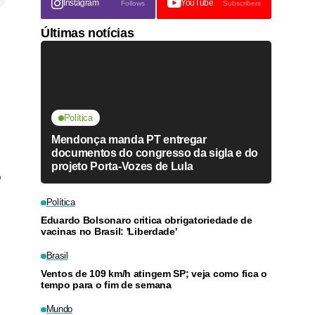
Instagram
YouTube
Follows
Subscribers
Últimas notícias
Política
Mendonça manda PT entregar
documentos do congresso da sigla e do
projeto Porta-Vozes de Lula
o
Política
Eduardo Bolsonaro critica obrigatoriedade de
vacinas no Brasil: 'Liberdade'
Brasil
Ventos de 109 km/h atingem SP; veja como fica o
tempo para o fim de semana
Mundo