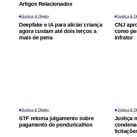
Artigos Relacionados
Justiça & Direito
Justiça & Di
Deepfake e IA para aliciar criança
CNJ apro
agora custam até dois terços a
como pen
mais de pena
infrator
Justiça & Direito
Justiça & Di
STF retoma julgamento sobre
Justiça 
pagamento de penduricalhos
condena
licitaçõe