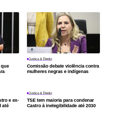
Justiça & Direito
 que
Comissão debate violência contra
ara
mulheres negras e indígenas
Justiça & Direito
tro e ex-
TSE tem maioria para condenar
l até
Castro à inelegibilidade até 2030