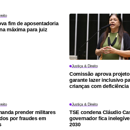
reito
va fim de aposentadoria
a máxima para juiz
Justiça & Direito
Comissão aprova projeto
garante lazer inclusivo p
crianças com deficiência
reito
Justiça & Direito
manda prender militares
TSE condena Cláudio Cas
dos por fraudes em
governador fica inelegíve
s
2030