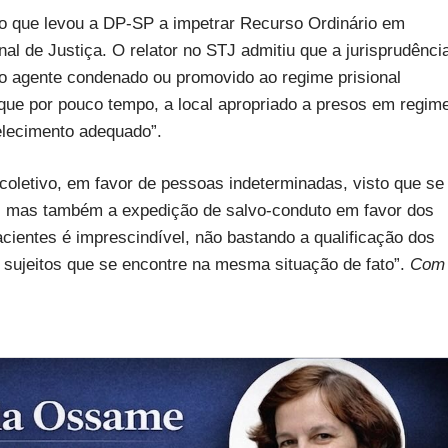
ta, o que levou a DP-SP a impetrar Recurso Ordinário em
al de Justiça. O relator no STJ admitiu que a jurisprudênci
o o agente condenado ou promovido ao regime prisional
a que por pouco tempo, a local apropriado a presos em regim
elecimento adequado”.
coletivo, em favor de pessoas indeterminadas, visto que se
to, mas também a expedição de salvo-conduto em favor dos
acientes é imprescindível, não bastando a qualificação dos
sujeitos que se encontre na mesma situação de fato”.
Com