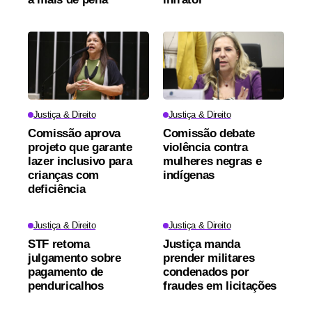
Justiça & Direito
Justiça & Direito
Comissão aprova
Comissão debate
projeto que garante
violência contra
lazer inclusivo para
mulheres negras e
crianças com
indígenas
deficiência
Justiça & Direito
Justiça & Direito
STF retoma
Justiça manda
julgamento sobre
prender militares
pagamento de
condenados por
penduricalhos
fraudes em licitações