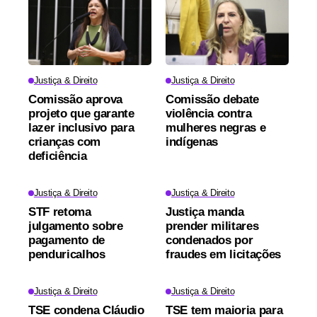
Justiça & Direito
Justiça & Direito
Comissão aprova
Comissão debate
projeto que garante
violência contra
lazer inclusivo para
mulheres negras e
crianças com
indígenas
deficiência
Justiça & Direito
Justiça & Direito
STF retoma
Justiça manda
julgamento sobre
prender militares
pagamento de
condenados por
penduricalhos
fraudes em licitações
Justiça & Direito
Justiça & Direito
TSE condena Cláudio
TSE tem maioria para