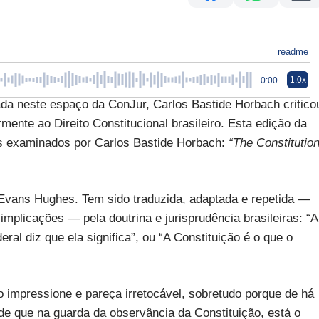
readme
1.0x
0:00
da neste espaço da ConJur, Carlos Bastide Horbach critico
rmente ao Direito Constitucional brasileiro. Esta edição da
es examinados por Carlos Bastide Horbach:
“The Constitutio
Evans Hughes. Tem sido traduzida, adaptada e repetida —
mplicações — pela doutrina e jurisprudência brasileiras: “A
ral diz que ela significa”, ou “A Constituição é o que o
o impressione e pareça irretocável, sobretudo porque de há
de que na guarda da observância da Constituição, está o