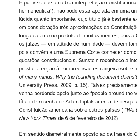
É por isso que uma boa interpretação constitucion
hermenêutica”), não pode estar apoiada em uma úni
lúcida quanto importante, cujo título já é bastante
em consideração três aproximações da Constituição: 
longa data como produto de muitas mentes, pois a C
os juízes — em atitude de humildade — devem tomar
pois convém a uma Suprema Corte conhecer como t
questões constitucionais. Sunstein reconhece a in
prestar atenção à compreensão estrangeira sobre 
of many minds: Why the founding document doens’t
University Press, 2009, p. 15). Talvez precisamente
venha perdendo apelo junto ao “people around the w
título de resenha de Adam Liptak acerca de pesquis
Constituição americana sobre outros países (
“We t
New York Times
de 6 de fevereiro de 2012)
.
Em sentido diametralmente oposto ao da frase do
C