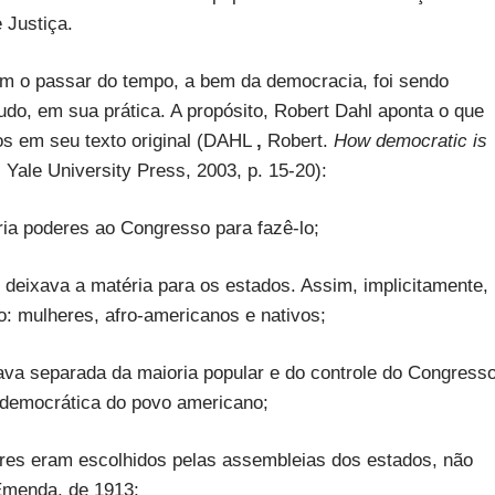
e Justiça.
om o passar do tempo, a bem da democracia, foi sendo
udo, em sua prática. A propósito, Robert Dahl aponta o que
os em seu texto original (DAHL
,
Robert.
How democratic is
Yale University Press, 2003, p. 15-20):
ria poderes ao Congresso para fazê-lo;
ue deixava a matéria para os estados. Assim, implicitamente,
: mulheres, afro-americanos e nativos;
stava separada da maioria popular e do controle do Congresso
 democrática do povo americano;
ores eram escolhidos pelas assembleias dos estados, não
Emenda, de 1913;