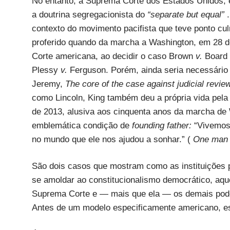
No entanto, a Suprema Corte dos Estados Unidos, 
a doutrina segregacionista do
“separate but equal”
contexto do movimento pacifista que teve ponto cul
proferido quando da marcha a Washington, em 28 d
Corte americana, ao decidir o caso Brown
v.
Board 
Plessy
v.
Ferguson. Porém, ainda seria necessário
Jeremy,
The core of the case against judicial revi
como Lincoln, King também deu a própria vida pela
de 2013, alusiva aos cinquenta anos da marcha de 
emblemática condição de
founding father:
“Vivemos
no mundo que ele nos ajudou a sonhar.” (
One ma
São dois casos que mostram como as instituições p
se amoldar ao constitucionalismo democrático, aq
Suprema Corte e — mais que ela — os demais poder
Antes de um modelo especificamente americano, e