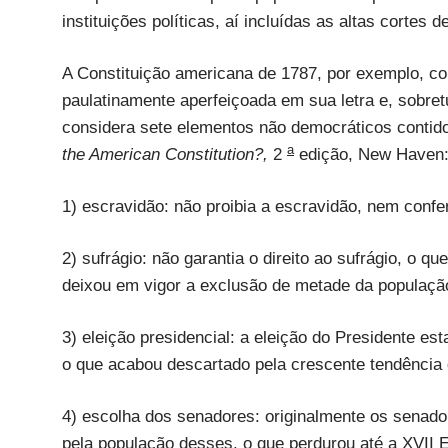
instituições políticas, aí incluídas as altas cortes d
A Constituição americana de 1787, por exemplo, c
paulatinamente aperfeiçoada em sua letra e, sobret
considera sete elementos não democráticos contid
a
the American Constitution?,
2
edição, New Haven: 
1) escravidão: não proibia a escravidão, nem confe
2) sufrágio: não garantia o direito ao sufrágio, o q
deixou em vigor a exclusão de metade da população
3) eleição presidencial: a eleição do Presidente e
o que acabou descartado pela crescente tendência
4) escolha dos senadores: originalmente os senad
pela população desses, o que perdurou até a XVII 