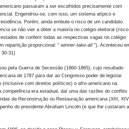
 americano passaram a ser escolhidos precisamente com
encial. Engendrou-se, com isso, um sistema atípico e
presidência. Porém, ainda embute o risco de um candidato
cia se não vier a obter a maioria no colégio eleitoral (risco
 estados de conferir todas as respectivas vagas no colégio
em repartição proporcional: “
winner-take-all
”). Aconteceu e
. 30-31)
sou pela Guerra de Secessão (1860-1865), cujo resultado
mericana de 1787 para dar ao Congresso poder de legislar
 (inclusive com direitos políticos) o afro-americano na
a competência era estadual, daí uma das razões do conflito
mendas da Reconstrução ou Restauração americana (XIII, XIV
empenho do presidente Abraham Lincoln (e que lhe custaram a