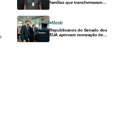
famílias que transformaram
cumplicidade em sociedade
empresarial
Mundo
Republicanos do Senado dos
EUA aprovam nomeação de
e
Todd Blanche como procurador-
geral por margem estreita
: