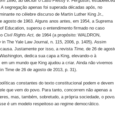
em 1896, ao decidir o caso Plessy
v.
Ferguson, estabeleceu
. A segregação apenas foi superada décadas após, no
minante no célebre discurso de Martin Luther King Jr.,
e agosto de 1963. Alguns anos antes, em 1954, a Suprema
of Education, superou o entendimento firmado no caso
 o
Civil Rights Act,
de 1964 (a propósito: WALDRON,
ew
in The Yale Law Journal, n. 115, 2006, p. 1405). Assim
 causa. Justamente por isso, a revista
Time,
de 26 de agost
Washington, dedica sua capa a King, elevando-o à
 em um mundo que King ajudou a criar. Ainda não vivemos
n
in Time de 26 de agosto de 2013, p. 31).
olíticas constantes do texto constitucional podem e devem
uele que vem do povo. Para tanto, concorrem não apenas a
es, mas, também, sobretudo, a própria sociedade, o povo
sse é um modelo respeitoso ao regime democrático.