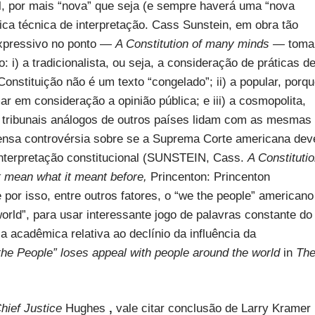
al, por mais “nova” que seja (e sempre haverá uma “nova
ca técnica de interpretação. Cass Sunstein, em obra tão
 expressivo no ponto —
A Constitution of many minds —
toma
i) a tradicionalista, ou seja, a consideração de práticas d
onstituição não é um texto “congelado”; ii) a popular, porq
 em consideração a opinião pública; e iii) a cosmopolita,
ribunais análogos de outros países lidam com as mesmas
tensa controvérsia sobre se a Suprema Corte americana dev
interpretação constitucional (SUNSTEIN, Cass.
A Constituti
 mean what it meant before,
Princenton: Princenton
 por isso, entre outros fatores, o “we the people” americano
orld”, para usar interessante jogo de palavras constante do
a acadêmica relativa ao declínio da influência da
he People” loses appeal with people around the world
in
Th
hief Justice
Hughes
,
vale citar conclusão de Larry Kramer 