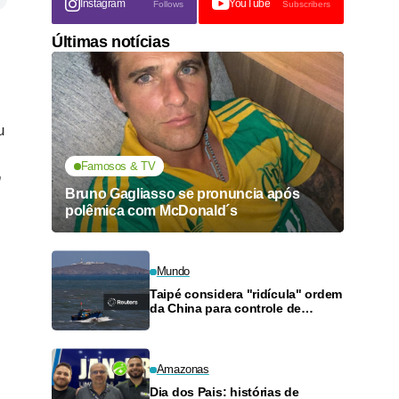
Instagram
YouTube
Follows
Subscribers
Últimas notícias
u
Famosos & TV
n
Bruno Gagliasso se pronuncia após
polêmica com McDonald´s
Mundo
Taipé considera "ridícula" ordem
da China para controle de
tráfego no Estreito de Taiwan
durante tufão
Amazonas
Dia dos Pais: histórias de