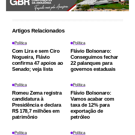
Artigos Relacionados
Política
Política
Com Lira e sem Ciro
Flávio Bolsonaro:
Nogueira, Flávio
Conseguimos fechar
confirma 47 apoios ao
22 palanques para
Senado; veja lista
governos estaduais
Política
Política
Romeu Zema registra
Flávio Bolsonaro:
candidatura à
Vamos acabar com
Presidência e declara
taxa de 12% para
R$ 178,7 milhões em
exportação de
patrimônio
petróleo
Política
Política