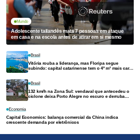
Mundo
Adolescente tailandês mata 7 pessoas em ataque
em casa e na escola antes de atirar em si mesmo
Brasil
Vitória rouba a liderança, mas Floripa segue
subindo: capital catarinense tem o 4º m² mais caro
do país
Brasil
132 km/h na Zona Sul: vendaval que antecedeu o
ciclone deixa Porto Alegre no escuro e derruba
árvores
Economia
Capital Economics: balança comercial da China indica
crescente demanda por eletrônicos