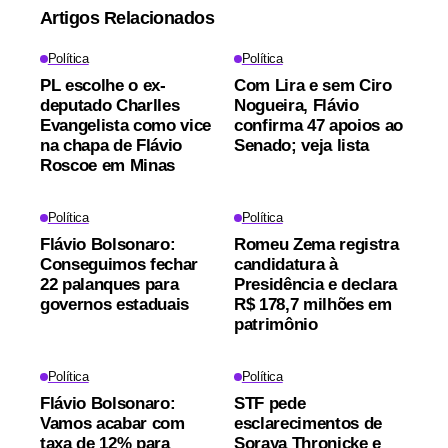
Artigos Relacionados
Política
Política
PL escolhe o ex-
Com Lira e sem Ciro
deputado Charlles
Nogueira, Flávio
Evangelista como vice
confirma 47 apoios ao
na chapa de Flávio
Senado; veja lista
Roscoe em Minas
Política
Política
Flávio Bolsonaro:
Romeu Zema registra
Conseguimos fechar
candidatura à
22 palanques para
Presidência e declara
governos estaduais
R$ 178,7 milhões em
patrimônio
Política
Política
Flávio Bolsonaro:
STF pede
Vamos acabar com
esclarecimentos de
taxa de 12% para
Soraya Thronicke e