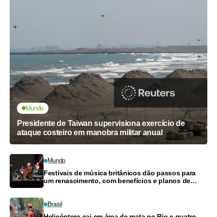
Mundo
Presidente de Taiwan supervisiona exercício de
ataque costeiro em manobra militar anual
Mundo
Festivais de música britânicos dão passos para
um renascimento, com benefícios e planos de
pagamento
Brasil
Helicóptero cai em área de mata no Rio e quatro