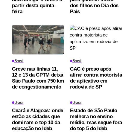
partir desta quinta-
dos filhos no Dia dos
feira
Pais
Brasil
Brasil
Greve nas linhas 11,
CAC é preso após
12 e 13 da CPTM deixa
atirar contra motorista
São Paulo com 750 km
de aplicativo em
de congestionamento
rodovia de SP
Brasil
Brasil
Ceará e Alagoas: onde
Estado de São Paulo
estão as cidades que
melhora no ensino
dominam o top 10 da
médio, mas segue fora
educação no Ideb
do top 5 do Ideb