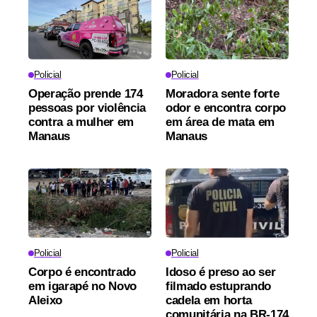
Policial
Policial
Operação prende 174
Moradora sente forte
pessoas por violência
odor e encontra corpo
contra a mulher em
em área de mata em
Manaus
Manaus
Policial
Policial
Corpo é encontrado
Idoso é preso ao ser
em igarapé no Novo
filmado estuprando
Aleixo
cadela em horta
comunitária na BR-174