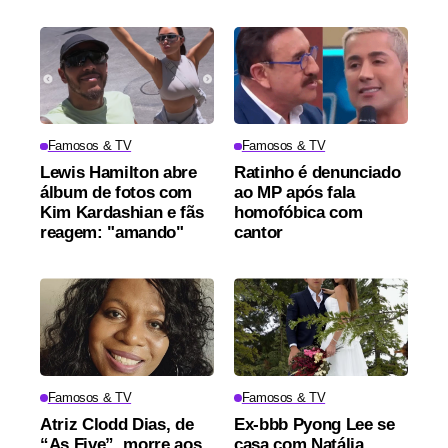
Famosos & TV
Famosos & TV
Lewis Hamilton abre
Ratinho é denunciado
álbum de fotos com
ao MP após fala
Kim Kardashian e fãs
homofóbica com
reagem: "amando"
cantor
Famosos & TV
Famosos & TV
Atriz Clodd Dias, de
Ex-bbb Pyong Lee se
“As Five”, morre aos
casa com Natália